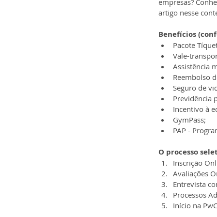
empresas? Conhe
artigo nesse cont
Benefícios 
(conf
Pacote Tíque
Vale-transpor
Assistência 
Reembolso de
Seguro de vi
Previdência p
Incentivo à 
GymPass;
PAP - Progra
O processo sele
Inscrição Onl
Avaliações O
Entrevista c
Processos Ad
Início na Pw