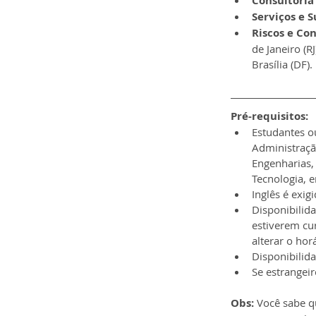
Consultoria 
Serviços e S
Riscos e Con
de Janeiro (RJ
Brasília (DF).
Pré-requisitos:
Estudantes o
Administração
Engenharias, 
Tecnologia, e
Inglês é exi
Disponibilida
estiverem cu
alterar o horá
Disponibilida
Se estrangeir
Obs:
 Você sabe q