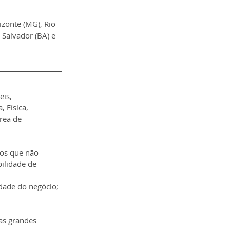
izonte (MG), Rio 
, Salvador (BA) e 
is, 
 Física, 
rea de 
dos que não 
ilidade de 
idade do negócio;
as grandes 