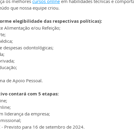
ça os melhores 
cursos online
 em habilidades técnicas e comport
eúdo que nossa equipe criou.
orme elegibilidade das respectivas políticas):
te Alimentação e/ou Refeição;
te;
médica;
 despesas odontológicas;
da;
rivada;
educação;
ma de Apoio Pessoal.
tivo contará com 5 etapas:
ine;
nline;
om liderança da empresa;
missional;
C - Previsto para 16 de setembro de 2024.