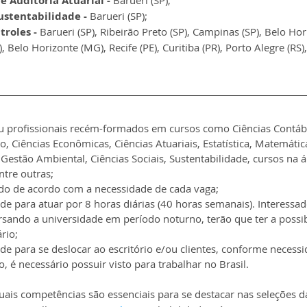
e Auditoria Atuarial -
 Barueri (SP);
ustentabilidade -
 Barueri (SP);
troles -
 Barueri (SP), Ribeirão Preto (SP), Campinas (SP), Belo Hor
), Belo Horizonte (MG), Recife (PE), Curitiba (PR), Porto Alegre (RS)
u profissionais recém-formados em cursos como Ciências Contábe
, Ciências Econômicas, Ciências Atuariais, Estatística, Matemática,
Gestão Ambiental, Ciências Sociais, Sustentabilidade, cursos na á
ntre outras;
gido de acordo com a necessidade de cada vaga;
de para atuar por 8 horas diárias (40 horas semanais). Interessa
rsando a universidade em período noturno, terão que ter a possib
rio;
de para se deslocar ao escritório e/ou clientes, conforme necess
o, é necessário possuir visto para trabalhar no Brasil.
uais competências são essenciais para se destacar nas seleções d