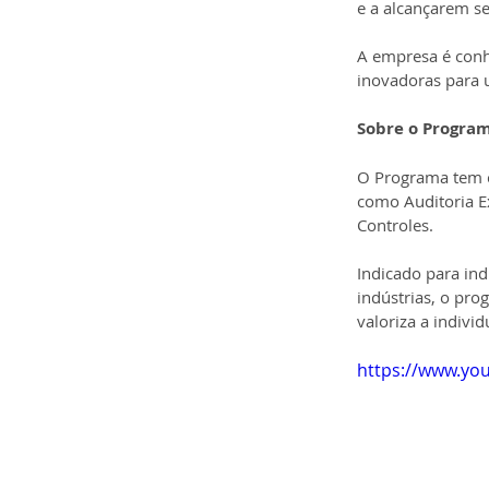
e a alcançarem se
A empresa é conhe
inovadoras para u
Sobre o Program
O Programa tem c
como Auditoria Ex
Controles.
Indicado para in
indústrias, o pr
valoriza a individ
https://www.yo