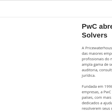
PwC abr
Solvers
A Pricewaterhous
das maiores empr
profissionais do
ampla gama de se
auditoria, consult
jurídica.
Fundada em 1998 
empresas, a PwC
países, com mais 
dedicados a ajuda
resolverem seus 