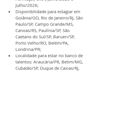
Julho/2026;
Disponibilidade para estagiar em 
Goiânia/GO, Rio de Janeiro/RJ, São 
Paulo/SP, Campo Grande/MS, 
Canoas/RS, Paulínia/SP, São 
Caetano do Sul/SP, Barueri/SP, 
Porto Velho/RO, Belém/PA, 
Londrina/PR;
Localidade para estar no banco de 
talentos: Araucária/PR, Betim/MG, 
Cubatão/SP, Duque de Caxias/RJ, 
São José do Rio Preto/SP, Porto 
Alegre/RS e Curitiba/PR.
Benefícios:
✔️ 
Bolsa auxílio (compatível com o 
mercado);
✔️ Auxílio
-refeição ou alimentação no 
local (conforme local da vaga);