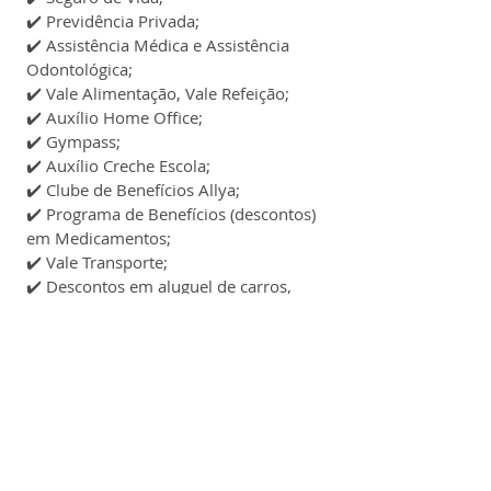
✔️ 
Previdência Privada;
✔️ 
Assistência Médica e Assistência 
Odontológica;
✔️ 
Vale Alimentação, Vale Refeição;
✔️ 
Auxílio Home Office;
✔️ 
Gympass;
✔️ 
Auxílio Creche Escola;
✔️ 
Clube de Benefícios Allya;
✔️ 
Programa de Benefícios (descontos) 
em Medicamentos;
✔️ 
Vale Transporte;
✔️ 
Descontos em aluguel de carros, 
compra de veículos seminovos e carro 
por assinatura;
Caso você precise de ajuda na 
inscrição, temos um conteúdo com 
modelos de currículo
 que poderá te 
ajudar.