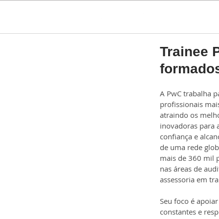
Trainee 
formado
A PwC trabalha pa
profissionais mai
atraindo os melho
inovadoras para a
confiança e alcan
de uma rede glob
mais de 360 mil p
nas áreas de audit
assessoria em tr
Seu foco é apoia
constantes e res