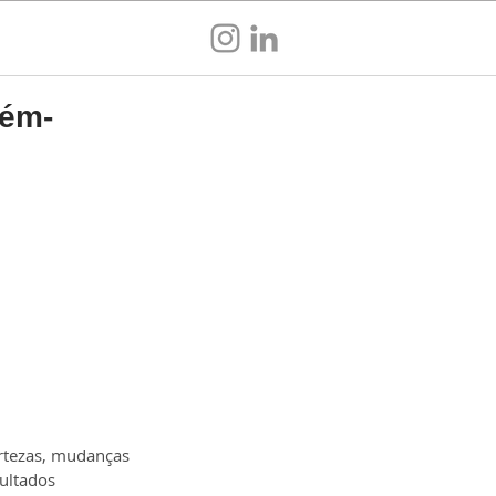
Sou empresa
cém-
rtezas, mudanças 
ultados 