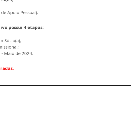
 de Apoio Pessoal).
ivo possui 4 etapas:
m Sócio(a);
issional;
C - Maio de 2024.
rradas.
Fale com a gente
|
Termos de uso
|
Política de privacidade
Criado por EstágioTrainee.com | Todos os direitos reservados
CNPJ: 43.137.321/0001-45 | E-mail:
contato@estagiotrainee.com
enida Paulista, 1636 - sala 1504 - Bela Vista - São Paulo/SP | CEP: 01310-