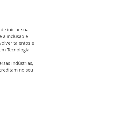
e iniciar sua 
 a inclusão e 
olver talentos e 
 em Tecnologia.
sas indústrias, 
creditam no seu 