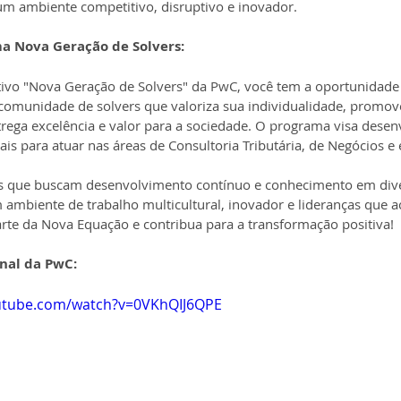
um ambiente competitivo, disruptivo e inovador.
a Nova Geração de Solvers:
ivo "Nova Geração de Solvers" da PwC, você tem a oportunidade d
comunidade de solvers que valoriza sua individualidade, promove
trega excelência e valor para a sociedade. O programa visa desenv
ais para atuar nas áreas de Consultoria Tributária, de Negócios e
es que buscam desenvolvimento contínuo e conhecimento em diver
ambiente de trabalho multicultural, inovador e lideranças que a
arte da Nova Equação e contribua para a transformação positiva!
onal da PwC:
utube.com/watch?v=0VKhQIJ6QPE