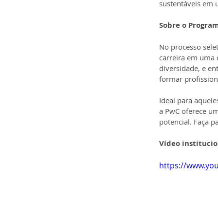
sustentáveis em 
Sobre o Program
No processo selet
carreira em uma 
diversidade, e en
formar profission
Ideal para aquel
a PwC oferece um 
potencial. Faça p
Vídeo instituci
https://www.yo