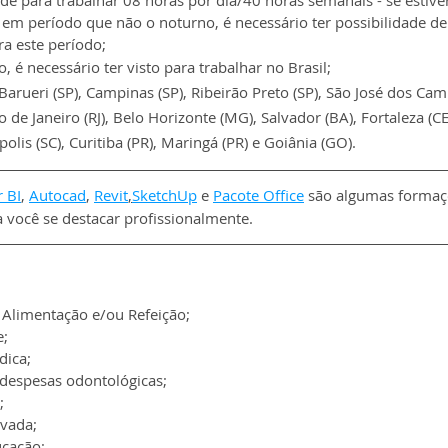
de para trabalhar 08 horas por dia/40 horas semanais - se estive
em período que não o noturno, é necessário ter possibilidade de 
ra este período;
o, é necessário ter visto para trabalhar no Brasil;
Barueri (SP), Campinas (SP), Ribeirão Preto (SP), São José dos Cam
io de Janeiro (RJ), Belo Horizonte (MG), Salvador (BA), Fortaleza (CE
polis (SC), Curitiba (PR), Maringá (PR) e Goiânia (GO).
 BI
, 
Autocad
, 
Revit
,
SketchUp
 e 
Pacote Office
 são algumas forma
a você se destacar profissionalmente.
 Alimentação e/ou Refeição;
e;
dica;
despesas odontológicas;
;
ivada;
ucação;