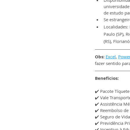
Disponibilida
universidade 
de estudo pa
Se estrangeir
Localidades: 
Paulo (SP), R
(RS), Florianó
Obs: 
Excel
, 
Power
fazer sentido par
Benefícios:
✔️ Pacote Tíquete
✔️ Vale Transport
✔️ Assistência Mé
✔️ Reembolso de 
✔️ Seguro de Vida
✔️ Previdência Pr
✔️ Incentivo à Ed