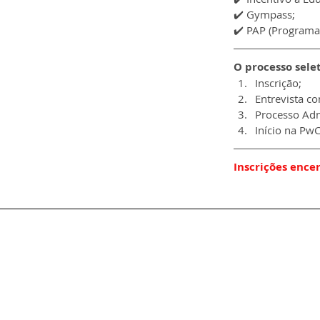
✔️ Gympass;
✔️ PAP (Programa
O processo selet
Inscrição;
Entrevista co
Processo Adm
Início na Pw
Inscrições ence
Av