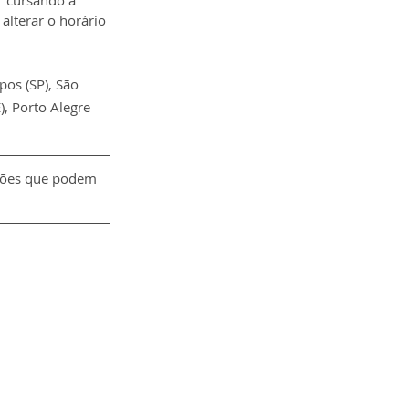
r cursando a 
alterar o horário 
pos (SP), São 
), Porto Alegre 
ções que podem 