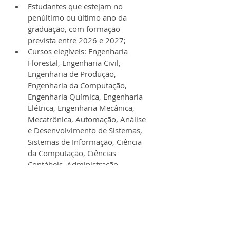
Estudantes que estejam no 
penúltimo ou último ano da 
graduação, com formação 
prevista entre 2026 e 2027;
Cursos elegíveis: Engenharia 
Florestal, Engenharia Civil, 
Engenharia de Produção, 
Engenharia da Computação, 
Engenharia Química, Engenharia 
Elétrica, Engenharia Mecânica, 
Mecatrônica, Automação, Análise 
e Desenvolvimento de Sistemas, 
Sistemas de Informação, Ciência 
da Computação, Ciências 
Contábeis, Administração, 
Agronomia, Biologia, Arquitetura 
e Urbanismo, Economia, 
Estatística e Física;
Localidades de atuação: Três 
Lagoas (MS), São Paulo (SP), 