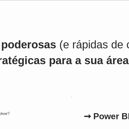
Estágio
Trainee
 poderosas
(e
rápidas de 
atégicas para a sua área
olver?
➞
Power B