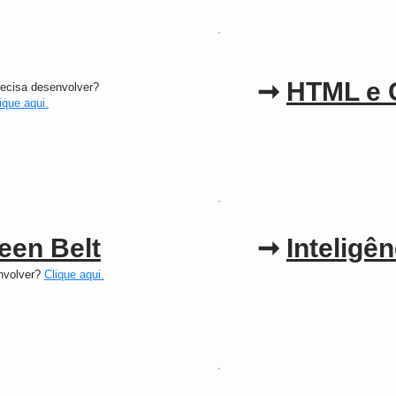
➞
HTML e 
ecisa desenvolver?
ique aqui.
een Belt
➞
Inteligê
nvolver?
Clique aqui.