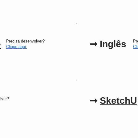
e
Precisa desenvolver?
➞
Inglês
Pr
Clique aqui.
Cl
➞
SketchU
lver?