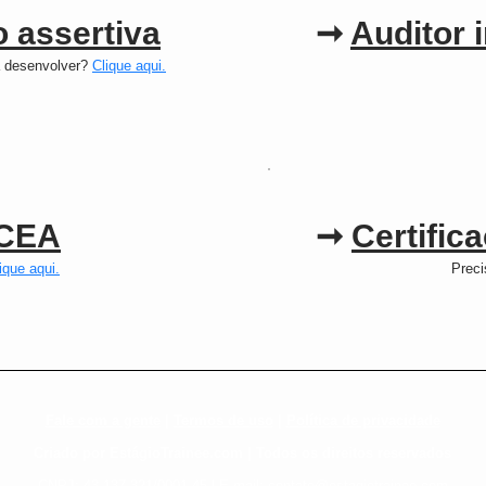
 assertiva
➞
Auditor 
a desenvolver?
Clique aqui.
 CEA
➞
Certific
ique aqui.
Prec
Fale com a gente
|
Termos de uso
|
Política de privacidade
Criado por EstágioTrainee.com | Todos os direitos reservados
CNPJ: 43.137.321/0001-45 | E-mail:
contato@estagiotrainee.com