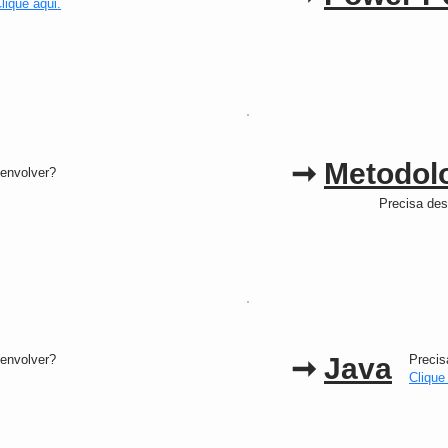
lique aqui.
➞
Metodolo
envolver?
Precisa de
envolver?
➞
Java
Precis
Clique