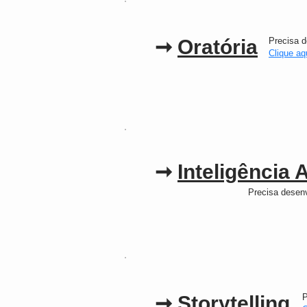
➞
Oratória
Precisa 
Clique aq
➞
Inteligência A
Precisa desen
➞
Storytelling
P