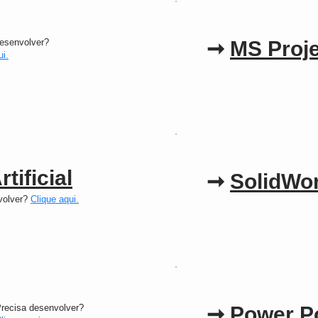
desenvolver?
➞
MS Proje
ui.
rtificial
➞
SolidWo
volver?
Clique aqui.
recisa desenvolver?
➞
Power P