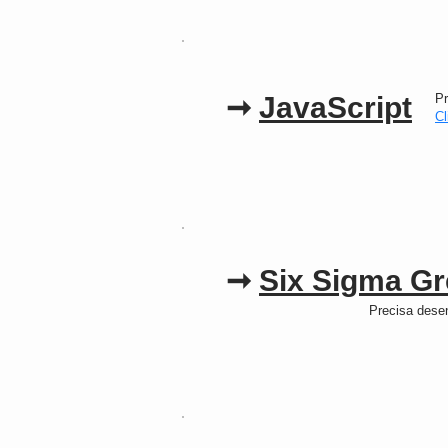
➞
JavaScript
Pr
Cl
➞
Six Sigma
Gr
Precisa dese