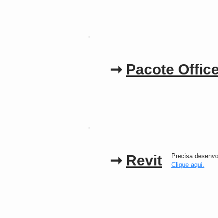
➞
Pacote Offic
➞
Revit
Precisa desenvo
Clique aqui.