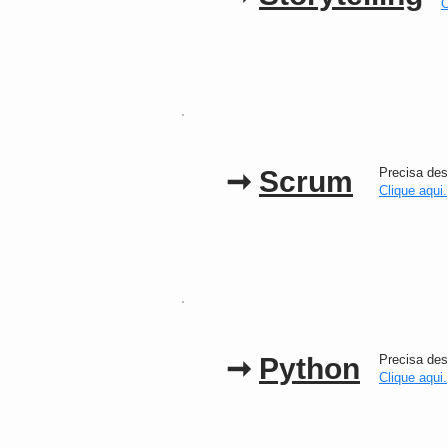
C
➞
Scrum
Precisa des
Clique aqui.
➞
Python
Precisa des
Clique aqui.